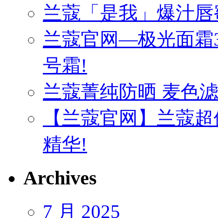
兰蔻「是我」爆汁唇
兰蔻官网—极光面霜3
号霜!
兰蔻菁纯防晒 麦色
【兰蔻官网】兰蔻超
精华!
Archives
7 月 2025