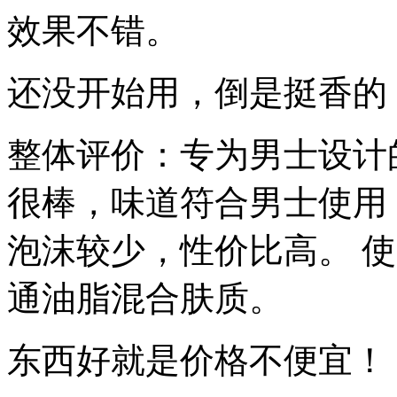
效果不错。
还没开始用，倒是挺香的
整体评价：专为男士设计
很棒，味道符合男士使用
泡沫较少，性价比高。 使用
通油脂混合肤质。
东西好就是价格不便宜！