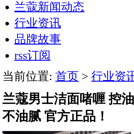
兰蔻新闻动态
行业资讯
品牌故事
rss订阅
当前位置:
首页
>
行业资
兰蔻男士洁面啫喱 控
不油腻 官方正品！