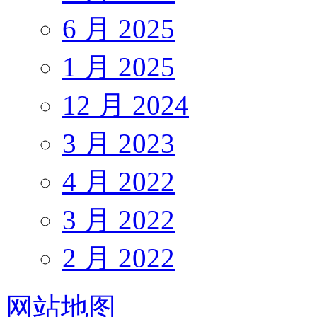
6 月 2025
1 月 2025
12 月 2024
3 月 2023
4 月 2022
3 月 2022
2 月 2022
网站地图