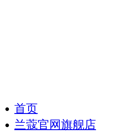
首页
兰蔻官网旗舰店