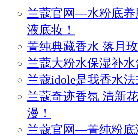
兰蔻官网—水粉底养
液底妆！
菁纯典藏香水 落月
兰蔻大粉水保湿补水
兰蔻idole是我香
兰蔻奇迹香氛 清新
漫！
兰蔻官网—菁纯粉底