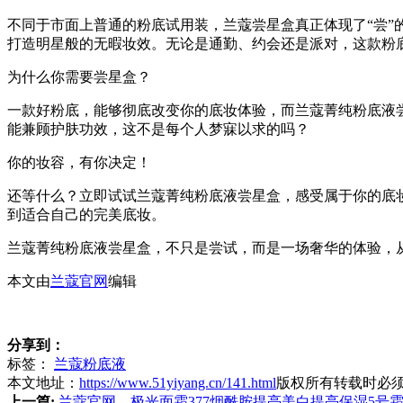
不同于市面上普通的粉底试用装，兰蔻尝星盒真正体现了“尝
打造明星般的无暇妆效。无论是通勤、约会还是派对，这款粉
为什么你需要尝星盒？
一款好粉底，能够彻底改变你的底妆体验，而兰蔻菁纯粉底液
能兼顾护肤功效，这不是每个人梦寐以求的吗？
你的妆容，有你决定！
还等什么？立即试试兰蔻菁纯粉底液尝星盒，感受属于你的底
到适合自己的完美底妆。
兰蔻菁纯粉底液尝星盒，不只是尝试，而是一场奢华的体验，
本文由
兰蔻官网
编辑
分享到：
标签：
兰蔻粉底液
本文地址：
https://www.51yiyang.cn/141.html
版权所有转载时必
上一篇:
兰蔻官网—极光面霜377烟酰胺提亮美白提亮保湿5号霜