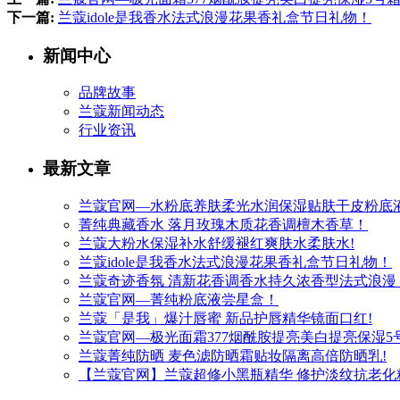
下一篇:
兰蔻idole是我香水法式浪漫花果香礼盒节日礼物！
新闻中心
品牌故事
兰蔻新闻动态
行业资讯
最新文章
兰蔻官网—水粉底养肤柔光水润保湿贴肤干皮粉底
菁纯典藏香水 落月玫瑰木质花香调檀木香草！
兰蔻大粉水保湿补水舒缓褪红爽肤水柔肤水!
兰蔻idole是我香水法式浪漫花果香礼盒节日礼物！
兰蔻奇迹香氛 清新花香调香水持久浓香型法式浪漫
兰蔻官网—菁纯粉底液尝星盒！
兰蔻「是我」爆汁唇蜜 新品护唇精华镜面口红!
兰蔻官网—极光面霜377烟酰胺提亮美白提亮保湿5
兰蔻菁纯防晒 麦色滤防晒霜贴妆隔离高倍防晒乳!
【兰蔻官网】兰蔻超修小黑瓶精华 修护淡纹抗老化