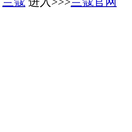
兰蔻
进入>>>
兰蔻官网