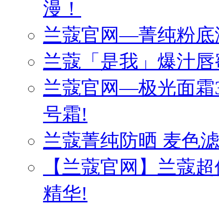
漫！
兰蔻官网—菁纯粉底
兰蔻「是我」爆汁唇
兰蔻官网—极光面霜3
号霜!
兰蔻菁纯防晒 麦色
【兰蔻官网】兰蔻超
精华!