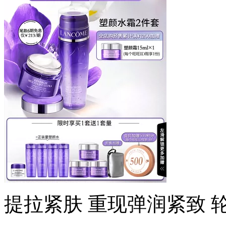
提拉紧肤 重现弹润紧致 