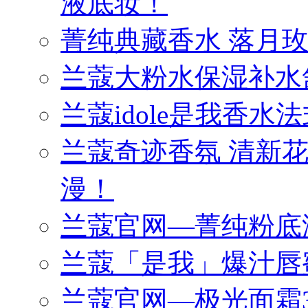
液底妆！
菁纯典藏香水 落月
兰蔻大粉水保湿补水
兰蔻idole是我香
兰蔻奇迹香氛 清新
漫！
兰蔻官网—菁纯粉底
兰蔻「是我」爆汁唇
兰蔻官网—极光面霜3