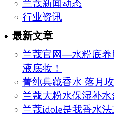
兰蔻新闻动态
行业资讯
最新文章
兰蔻官网—水粉底养
液底妆！
菁纯典藏香水 落月
兰蔻大粉水保湿补水
兰蔻idole是我香