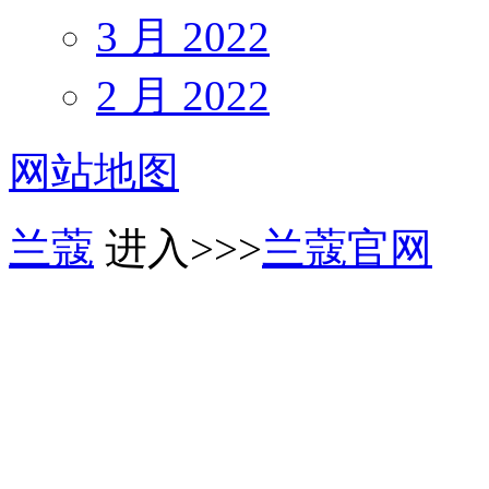
3 月 2022
2 月 2022
网站地图
兰蔻
进入>>>
兰蔻官网